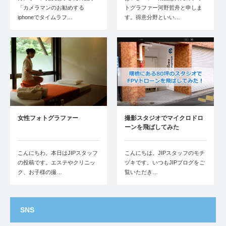
「カメラマンのお勧めする
トグラファー河野哲舟と申しま
iphoneでタイムラフ…
す。得意分野といい…
女性フォトグラファー
撮影スタジオでマイクロドロ
ーンを飛ばしてみた
こんにちわ。本日はJIPスタッフ
こんにちは。JIPスタッフのモチ
の投稿です。エステやクリニッ
ヅキです。いつもJIPブログをご
ク、お子様の撮…
覧いただき…
SNS