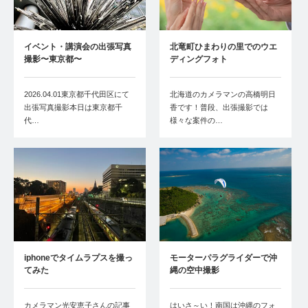
イベント・講演会の出張写真
北竜町ひまわりの里でのウエ
撮影〜東京都〜
ディングフォト
2026.04.01東京都千代田区にて
北海道のカメラマンの高橋明日
出張写真撮影本日は東京都千
香です！普段、出張撮影では
代…
様々な案件の…
iphoneでタイムラプスを撮っ
モーターパラグライダーで沖
てみた
縄の空中撮影
カメラマン光安恵子さんの記事
はいさ～い！南国は沖縄のフォ