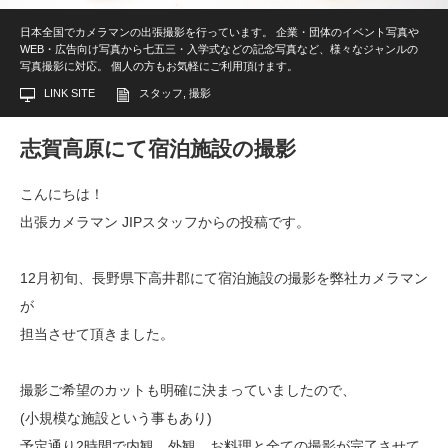
日本全国でカメラマンの出張撮影を行っています。 企業・団体のイベント写真や
WEB・広告向け写真から七五三・入学式などの記念写真など、様々なジャンルの
写真撮影に対応。 個人の方もお気軽にご利用頂けます。
LINK SITE
スタッフ
,
撮影
志賀高原にて宿泊施設の撮影
こんにちは！
出張カメラマン JIPスタッフからの投稿です。
12月初旬、長野県下高井郡にて宿泊施設の撮影を弊社カメラマン
が
担当させて頂きました。
撮影ご希望のカットも明確に決まっていましたので、
(小規模な施設という事もあり)
予定通り2時間で内観、外観、お料理と全ての撮影が完了させて