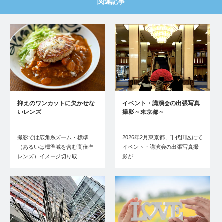
関連記事
抑えのワンカットに欠かせな
イベント・講演会の出張写真
いレンズ
撮影～東京都～
撮影では広角系ズーム・標準
2026年2月東京都、千代田区にて
（あるいは標準域を含む高倍率
イベント・講演会の出張写真撮
レンズ）イメージ切り取…
影が…