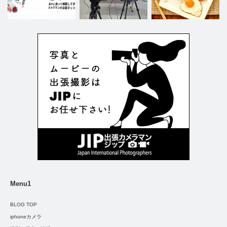
Menu1
BLOG TOP
iphoneカメラ