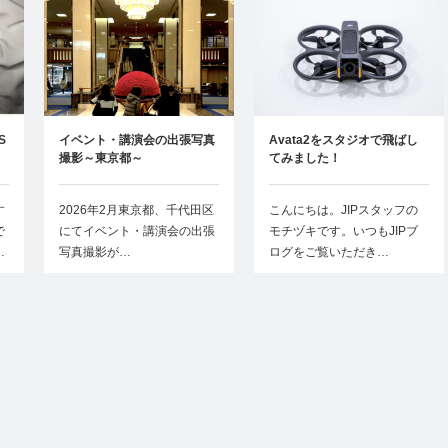
S
イベント・講演会の出張写真
Avata2をスタジオで飛ばし
撮影～東京都～
てみました！
す
2026年2月東京都、千代田区
こんにちは。JIPスタッフの
で
にてイベント・講演会の出張
モチヅキです。いつもJIPブ
…
写真撮影が…
ログをご覧いただき…