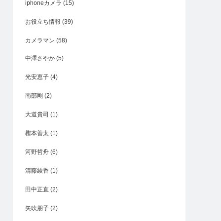
iphoneカメラ
(15)
お役立ち情報
(39)
カメラマン
(58)
中澤さやか
(5)
光安恵子
(4)
南部剛
(2)
大道貴司
(1)
樫本善太
(1)
河野哲舟
(6)
清藤綾香
(1)
田中正直
(2)
矢吹朋子
(2)