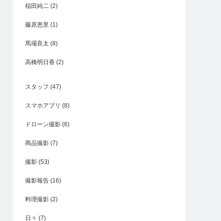
稲田純二
(2)
藤原恵里
(1)
馬場良太
(8)
高橋明日香
(2)
スタッフ
(47)
スマホアプリ
(8)
ドローン撮影
(6)
商品撮影
(7)
撮影
(53)
撮影報告
(16)
料理撮影
(2)
日々
(7)