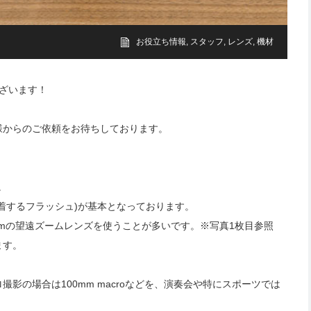
お役立ち情報
,
スタッフ
,
レンズ
,
機材
ざいます！
様からのご依頼をお待ちしております。
。
。
着するフラッシュ)が基本となっております。
00mmの望遠ズームレンズを使うことが多いです。※写真1枚目参照
ます。
影の場合は100mm macroなどを、演奏会や特にスポーツでは