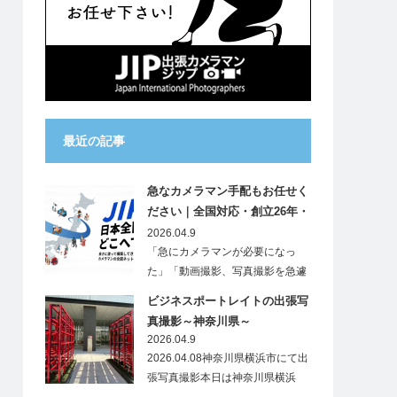
最近の記事
急なカメラマン手配もお任せく
ださい｜全国対応・創立26年・
25,000件の実績
2026.04.9
「急にカメラマンが必要になっ
た」「動画撮影、写真撮影を急遽
お願いしたい…
ビジネスポートレイトの出張写
真撮影～神奈川県～
2026.04.9
2026.04.08神奈川県横浜市にて出
張写真撮影本日は神奈川県横浜