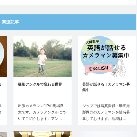
関連記事
な
撮影アングルで変わる世界
英語が話せる！カメラマン募
集中
準
出張カメラマンJIPの馬場良
ジップでは写真撮影・動画撮
倍
太です。カメラアングルにつ
影両方のカメラマンを随時募
…
いてご紹介します。アン…
集しております。地域は…